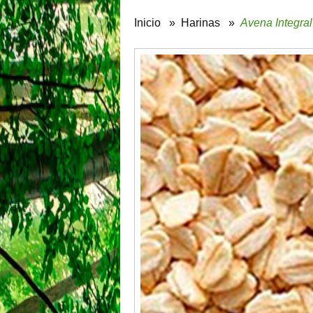
Inicio
»
Harinas
»
Avena Integral